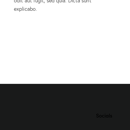
odit aut fugit, sed quia. Dicta sunt
explicabo.
Socials