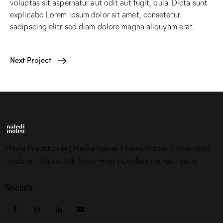
voluptas sit aspernatur aut odit aut fugit, quia. Dicta sunt
explicabo Lorem ipsum dolor sit amet, consetetur
sadipscing elitr sed diam dolore magna aliquyam erat.
Next Project
Media Practitioner | Media Trainer | News Anchor | Television
Producer | Radio Talk Show Host | Conference Facilitator
Socials